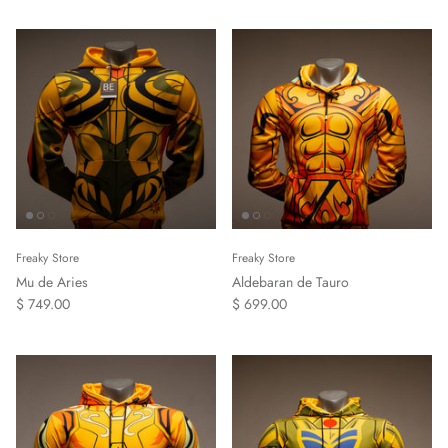
Freaky Store
Freaky Store
Mu de Aries
Aldebaran de Tauro
$ 749.00
$ 699.00