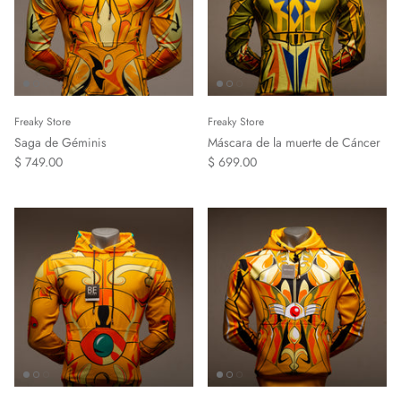
Freaky Store
Freaky Store
Saga de Géminis
Máscara de la muerte de Cáncer
$ 749.00
$ 699.00