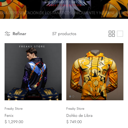
Refinar
57 productos
Freaky Store
Freaky Store
Fenix
Dohko de Libra
$ 1,299.00
$ 749.00