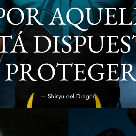
 POR AQUEL
TÁ DISPUE
 PROTEGER
— Shiryu del Dragón