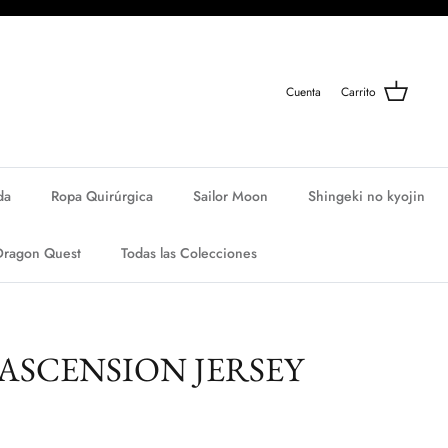
Cuenta
Carrito
da
Ropa Quirúrgica
Sailor Moon
Shingeki no kyojin
Dragon Quest
Todas las Colecciones
SCENSION JERSEY