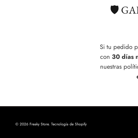
🛡️ G
Si tu pedido p
con
30 días 
nuestras polí
© 2026
Freaky Store
.
Tecnología de Shopify