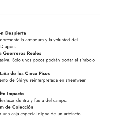
ón Despierta
representa la armadura y la voluntad del
 Dragón.
ra Guerreros Reales
siva. Solo unos pocos podrán portar el símbolo
taña de los Cinco Picos
ento de Shiryu reinterpretada en streetwear
lto Impacto
estacar dentro y fuera del campo.
um de Colección
 una caja especial digna de un artefacto