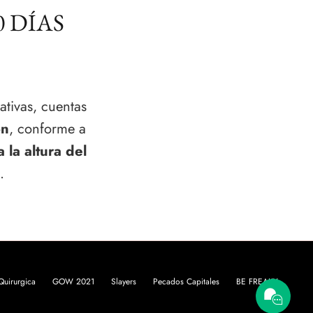
0 DÍAS
ativas, cuentas
ón
, conforme a
a la altura del
.
uirurgica
GOW 2021
Slayers
Pecados Capitales
BE FREAKY