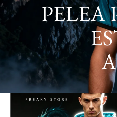
PELEA
ES
A