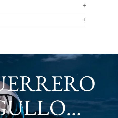
UERRERO
RGULLO…