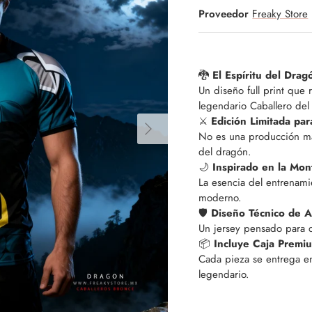
Proveedor
Freaky Store
🐉
El Espíritu del Drag
Un diseño full print que 
legendario Caballero del
⚔️
Edición Limitada pa
No es una producción ma
del dragón.
🌙
Inspirado en la Mon
La esencia del entrenami
moderno.
🛡️
Diseño Técnico de A
Un jersey pensado para d
📦
Incluye Caja Premi
Cada pieza se entrega en
legendario.