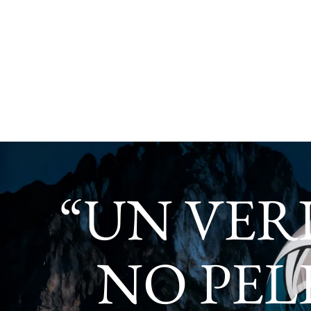
“UN VE
NO PEL