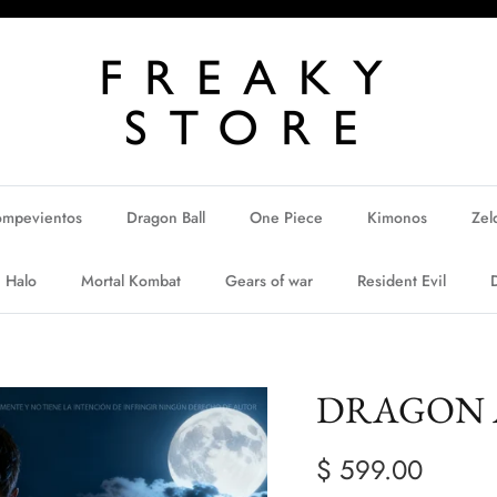
ompevientos
Dragon Ball
One Piece
Kimonos
Zel
Halo
Mortal Kombat
Gears of war
Resident Evil
DRAGON A
$ 599.00