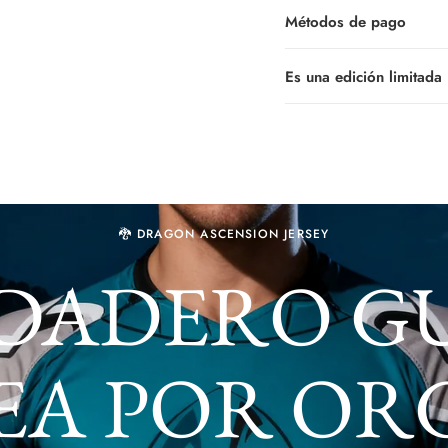
Métodos de pago
Es una edición limitada
🐉 DRAGON ASCENSION JERSEY
RDADERO G
EA POR O