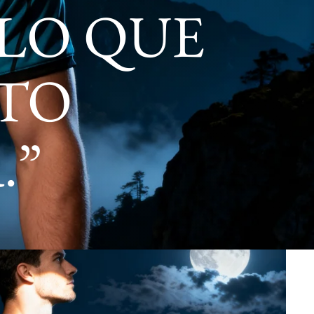
LO QUE
STO
.”