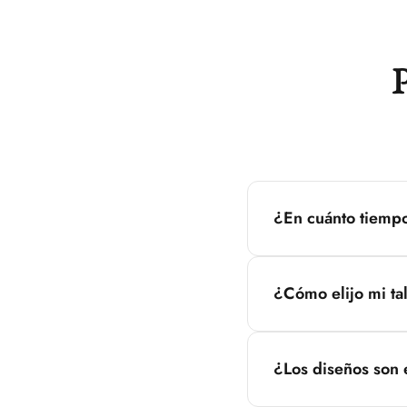
¿En cuánto tiemp
Los envíos dentro de M
pedido sea enviado.
¿Cómo elijo mi tal
Consulta nuestra guía 
ayudamos a elegir la ta
¿Los diseños son 