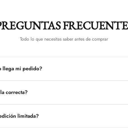
PREGUNTAS FRECUENTE
Todo lo que necesitas saber antes de comprar
o llega mi pedido?
éxico tardan entre 12 y 14 días hábiles. Recibirás un número de ras
la correcta?
de tallas en la descripción del producto. Si tienes dudas, contáctan
lla perfecta.
edición limitada?