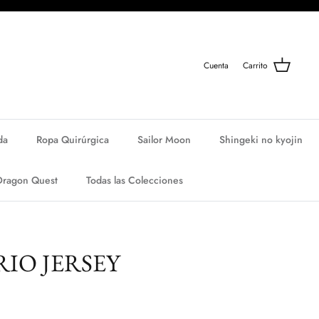
Cuenta
Carrito
da
Ropa Quirúrgica
Sailor Moon
Shingeki no kyojin
Dragon Quest
Todas las Colecciones
IO JERSEY