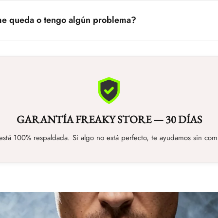
s productos se lanzan en cantidades limitadas. Cuando un drop se ag
me queda o tengo algún problema?
licitar cambio o devolución. Contáctanos y te guiamos en el proceso 
GARANTÍA FREAKY STORE — 30 DÍAS
stá 100% respaldada. Si algo no está perfecto, te ayudamos sin com