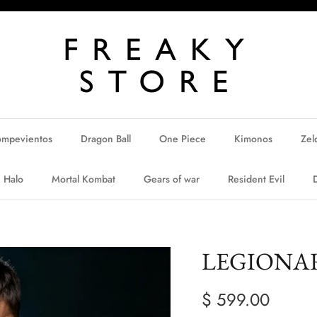
ompevientos
Dragon Ball
One Piece
Kimonos
Zel
Halo
Mortal Kombat
Gears of war
Resident Evil
LEGIONAR
$ 599.00