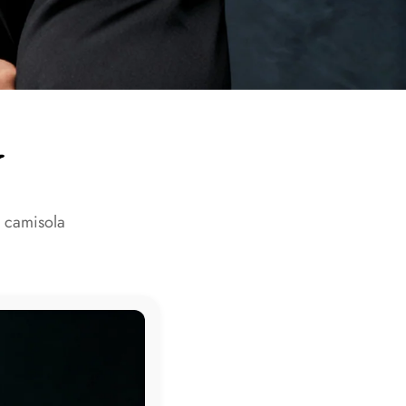
Y
a camisola