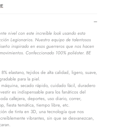
RE
ente nivel con este increíble look usando esta
cción Legionarios. Nuestro equipo de talentosos
 diseño inspirado en esos guerreros que nos hacen
y movimientos. Confeccionado 100% poliéster. BE
 8% elastano, tejidos de alta calidad, ligero, suave,
radable para la piel.
 máquina, secado rápido, cuidado fácil, duradero
estir es indispensable para los fanáticos del
oda callejera, deportes, uso diario, correr,
op, fiesta temática, tiempo libre, etc.
ción de tinta en 3D, una tecnología que nos
ncreíblemente vibrantes, sin que se desvanezcan,
caran.