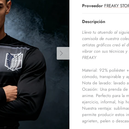
Proveedor
FREAKY STO
Descripción
Lleva tu atuendo al sigui
camisola de nuestra cole
artistas gráficos creó el
vibrar con sus técnicas 
FREAKY
Material: 92% poliéster +
cómodo, transpirable y ag
Nota de lavado: lavado a
Ocasión: Una prenda de v
anime. Perfecto para la m
ejercicio, informal, hip h
Nuestra ventaja: sublima
permite producir estos i
agrieten, pelen o descas