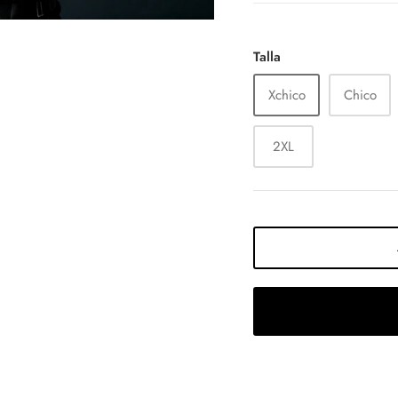
Talla
Xchico
Chico
2XL