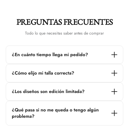
PREGUNTAS FRECUENTES
Todo lo que necesitas saber antes de comprar
¿En cuánto tiempo llega mi pedido?
Los envíos dentro de México tardan entre 12 y 14 días
¿Cómo elijo mi talla correcta?
hábiles. Recibirás un número de rastreo una vez que tu
pedido sea enviado.
Consulta nuestra guía de tallas en la descripción del
¿Los diseños son edición limitada?
producto. Si tienes dudas, contáctanos por WhatsApp y te
ayudamos a elegir la talla perfecta.
Sí, muchos de nuestros productos se lanzan en cantidades
¿Qué pasa si no me queda o tengo algún
limitadas. Cuando un drop se agota, es posible que no
problema?
vuelva igual.
Tienes 30 días para solicitar cambio o devolución.