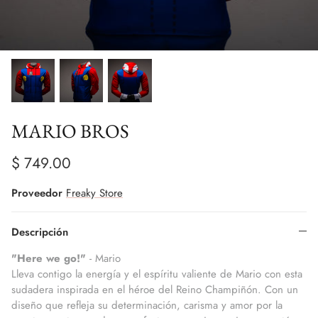
MARIO BROS
$ 749.00
Proveedor
Freaky Store
Descripción
"Here we go!"
- Mario
Lleva contigo la energía y el espíritu valiente de Mario con esta
sudadera inspirada en el héroe del Reino Champiñón. Con un
diseño que refleja su determinación, carisma y amor por la