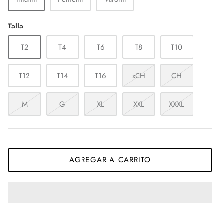
Talla
T2
T4
T6
T8
T10
T12
T14
T16
xCH
CH
M
G
XL
XXL
XXXL
AGREGAR A CARRITO