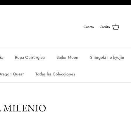
Cuenta
Carrito
da
Ropa Quirúrgica
Sailor Moon
Shingeki no kyojin
Dragon Quest
Todas las Colecciones
L MILENIO