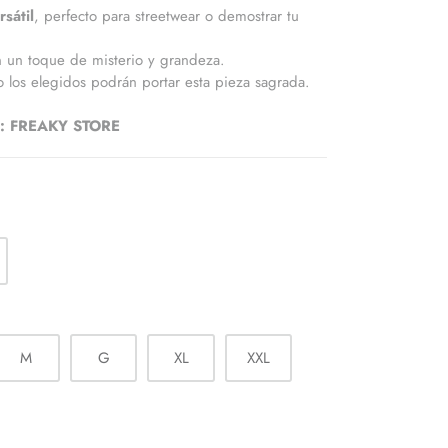
sátil
, perfecto para streetwear o demostrar tu
 un toque de misterio y grandeza.
o los elegidos podrán portar esta pieza sagrada.
.
en: FREAKY STORE
M
G
XL
XXL