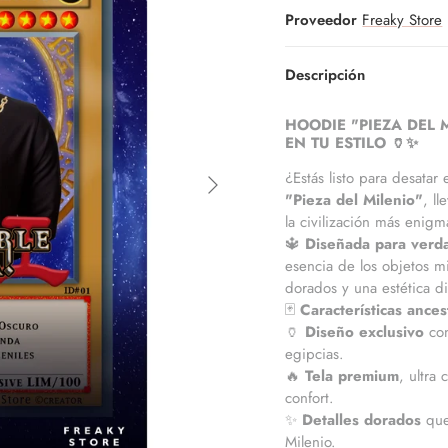
Proveedor
Freaky Store
Descripción
HOODIE "PIEZA DEL 
EN TU ESTILO
🏺✨
¿Estás listo para desatar
"Pieza del Milenio"
, ll
la civilización más enigm
🔱
Diseñada para verda
esencia de los objetos m
dorados y una estética d
🃏
Características ances
🏺
Diseño exclusivo
con
egipcias.
🔥
Tela premium
, ultra
confort.
✨
Detalles dorados
que 
Milenio.