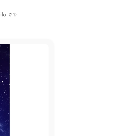
tilo 🏺✨