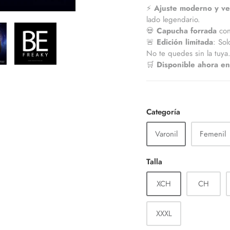
⚡
Ajuste moderno y ver
lado legendario.
💀
Capucha forrada
con
🚨
Edición limitada
: Sol
No te quedes sin la tuya
🛒
Disponible ahora 
Categoría
Varonil
Femenil
Talla
XCH
CH
XXXL